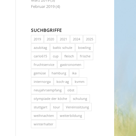
März 2019
(3)
Februar 2019
(4)
SUCHBGRIFFE
2019
2020
2021
2024
2025
azubitag
baltic schule
bowling
carlo615
cup
fleisch
frische
fruchtservice
gastronomen
gemüse
hamburg
ika
internorga
koch-ag
kvmm
neujahrsempfang
obst
olympiade der köche
schulung
stuttgart
tour
Vereinssitzung
weihnachten
weiterbildung
winterhalter