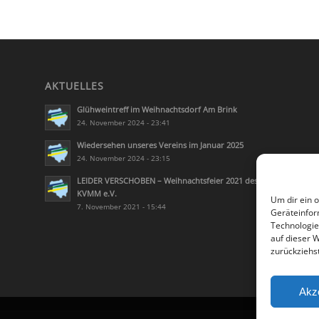
AKTUELLES
Glühweintreff im Weihnachtsdorf Am Brink
24. November 2024 - 23:41
Wiedersehen unseres Vereins im Januar 2025
24. November 2024 - 23:15
LEIDER VERSCHOBEN – Weihnachtsfeier 2021 des
KVMM e.V.
Um dir ein 
7. November 2021 - 15:44
Geräteinfor
Technologie
auf dieser 
zurückziehs
Akz