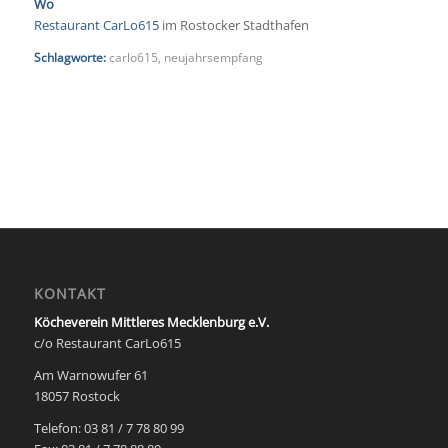
Wo
Restaurant CarLo615
im Rostocker Stadthafen
Schlagworte:
carlo615
,
neujahrsempfang
KONTAKT
Köcheverein Mittleres Mecklenburg e.V.
c/o Restaurant CarLo615
Am Warnowufer 61
18057 Rostock
Telefon: 03 81 / 7 78 80 99