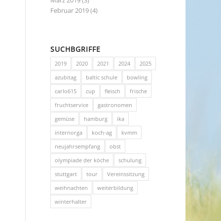
März 2019
(3)
Februar 2019
(4)
SUCHBGRIFFE
2019
2020
2021
2024
2025
azubitag
baltic schule
bowling
carlo615
cup
fleisch
frische
fruchtservice
gastronomen
gemüse
hamburg
ika
internorga
koch-ag
kvmm
neujahrsempfang
obst
olympiade der köche
schulung
stuttgart
tour
Vereinssitzung
weihnachten
weiterbildung
winterhalter