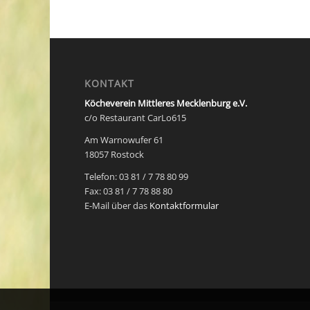
KONTAKT
Köcheverein Mittleres Mecklenburg e.V.
c/o Restaurant CarLo615
Am Warnowufer 61
18057 Rostock
Telefon: 03 81 / 7 78 80 99
Fax: 03 81 / 7 78 88 80
E-Mail über das
Kontaktformular