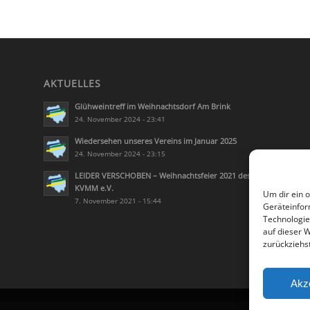
AKTUELLES
Glühweintreff im Weihnachtsdorf Am Brink
24. November 2024 - 23:41
Wiedersehen unseres Vereins im Januar 2025
24. November 2024 - 23:15
LEIDER VERSCHOBEN – Weihnachtsfeier 2021 des
KVMM e.V.
Um dir ein 
7. November 2021 - 15:44
Geräteinfor
Technologie
auf dieser 
zurückziehs
Akz