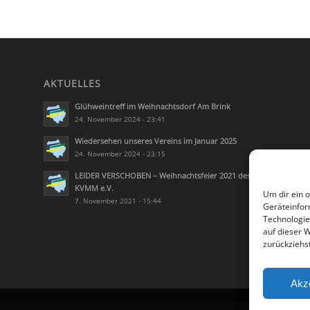
AKTUELLES
Glühweintreff im Weihnachtsdorf Am Brink
24. November 2024 - 23:41
Wiedersehen unseres Vereins im Januar 2025
24. November 2024 - 23:15
LEIDER VERSCHOBEN – Weihnachtsfeier 2021 des
KVMM e.V.
Um dir ein 
7. November 2021 - 15:44
Geräteinfor
Technologie
auf dieser 
zurückziehs
Akz