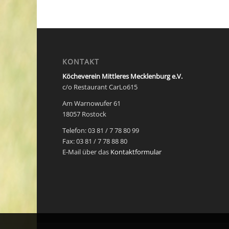
KONTAKT
Köcheverein Mittleres Mecklenburg e.V.
c/o Restaurant CarLo615
Am Warnowufer 61
18057 Rostock
Telefon: 03 81 / 7 78 80 99
Fax: 03 81 / 7 78 88 80
E-Mail über das
Kontaktformular