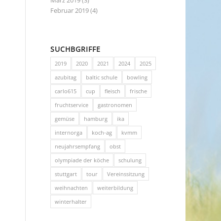
März 2019
(3)
Februar 2019
(4)
SUCHBGRIFFE
2019
2020
2021
2024
2025
azubitag
baltic schule
bowling
carlo615
cup
fleisch
frische
fruchtservice
gastronomen
gemüse
hamburg
ika
internorga
koch-ag
kvmm
neujahrsempfang
obst
olympiade der köche
schulung
stuttgart
tour
Vereinssitzung
weihnachten
weiterbildung
winterhalter