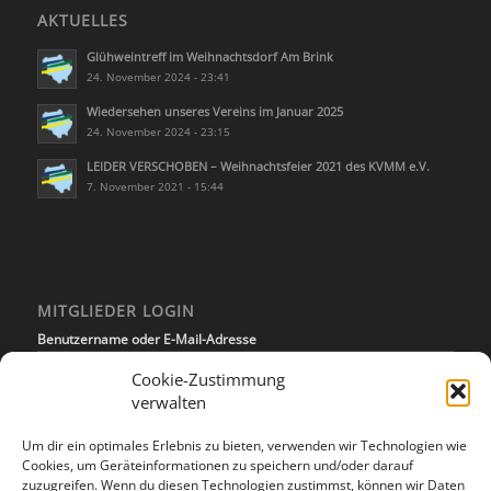
AKTUELLES
Glühweintreff im Weihnachtsdorf Am Brink
24. November 2024 - 23:41
Wiedersehen unseres Vereins im Januar 2025
24. November 2024 - 23:15
LEIDER VERSCHOBEN – Weihnachtsfeier 2021 des KVMM e.V.
7. November 2021 - 15:44
MITGLIEDER LOGIN
Benutzername oder E-Mail-Adresse
Cookie-Zustimmung
verwalten
Passwort
Um dir ein optimales Erlebnis zu bieten, verwenden wir Technologien wie
Cookies, um Geräteinformationen zu speichern und/oder darauf
zuzugreifen. Wenn du diesen Technologien zustimmst, können wir Daten