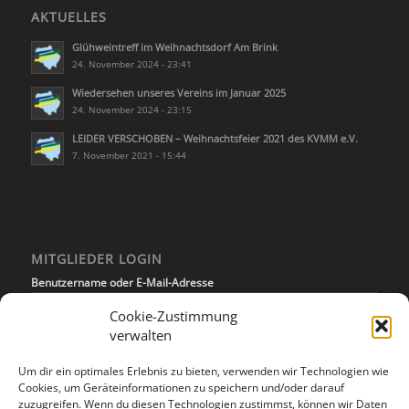
AKTUELLES
Glühweintreff im Weihnachtsdorf Am Brink
24. November 2024 - 23:41
Wiedersehen unseres Vereins im Januar 2025
24. November 2024 - 23:15
LEIDER VERSCHOBEN – Weihnachtsfeier 2021 des KVMM e.V.
7. November 2021 - 15:44
MITGLIEDER LOGIN
Benutzername oder E-Mail-Adresse
Cookie-Zustimmung
verwalten
Passwort
Um dir ein optimales Erlebnis zu bieten, verwenden wir Technologien wie
Cookies, um Geräteinformationen zu speichern und/oder darauf
zuzugreifen. Wenn du diesen Technologien zustimmst, können wir Daten